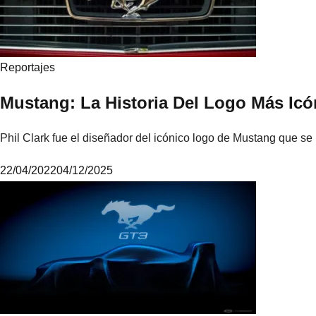
Reportajes
Mustang: La Historia Del Logo Más Icó
Phil Clark fue el diseñador del icónico logo de Mustang que se 
22/04/2022
04/12/2025
M
i
k
e