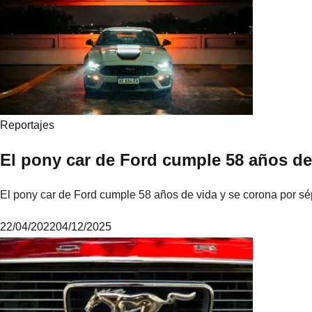
i
k
e
Reportajes
El pony car de Ford cumple 58 años de
El pony car de Ford cumple 58 años de vida y se corona por s
22/04/2022
04/12/2025
M
i
k
e