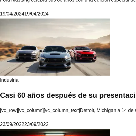
19/04/2024
19/04/2024
M
i
k
e
Industria
Casi 60 años después de su presentaci
[vc_row][vc_column][vc_column_text]Detroit, Michigan a 14 de
23/09/2022
23/09/2022
M