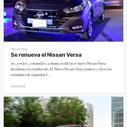
INDUSTRIA
Se renueva el Nissan Versa
[vc_row][vc_column][vc_column_text]Con el nuevo Nissan Versa
desafiamos lo establecido. El Nuevo Nissan Versa renueva y eleva los
estándares de seguridad y…
17/03/2023
M
i
k
e