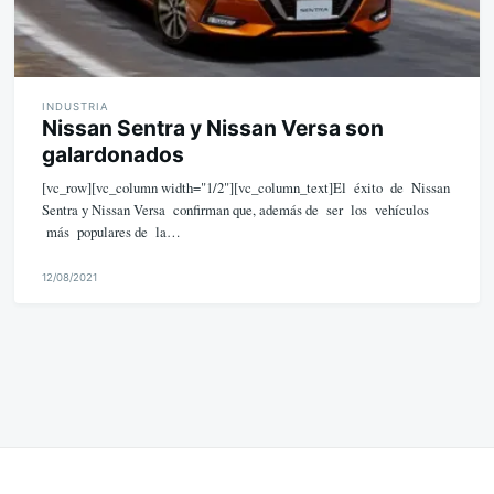
INDUSTRIA
Nissan Sentra y Nissan Versa son
galardonados
[vc_row][vc_column width="1/2"][vc_column_text]El éxito de Nissan
Sentra y Nissan Versa confirman que, además de ser los vehículos
más populares de la…
12/08/2021
M
i
k
e