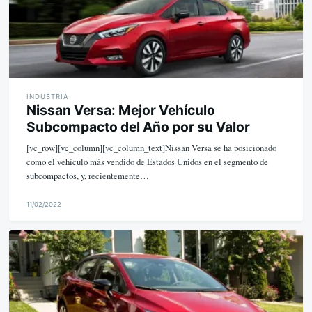
INDUSTRIA
Nissan Versa: Mejor Vehículo
Subcompacto del Año por su Valor
[vc_row][vc_column][vc_column_text]Nissan Versa se ha posicionado
como el vehículo más vendido de Estados Unidos en el segmento de
subcompactos, y, recientemente…
11/02/2022
M
i
k
e