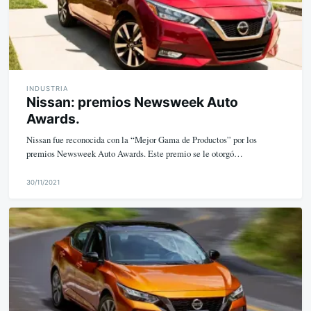
INDUSTRIA
Nissan: premios Newsweek Auto
Awards.
Nissan fue reconocida con la “Mejor Gama de Productos” por los
premios Newsweek Auto Awards. Este premio se le otorgó…
30/11/2021
M
i
k
e