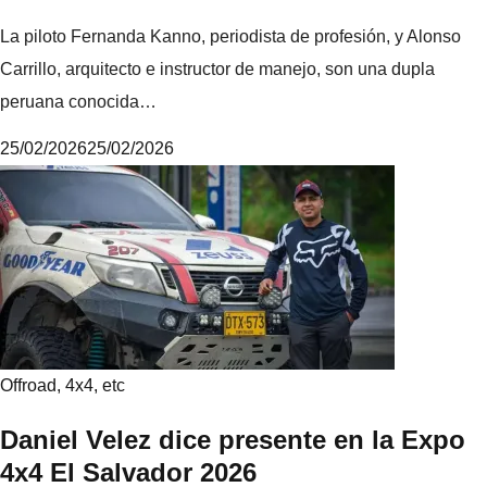
La piloto Fernanda Kanno, periodista de profesión, y Alonso
Carrillo, arquitecto e instructor de manejo, son una dupla
peruana conocida…
25/02/2026
25/02/2026
M
i
k
e
Offroad, 4x4, etc
Daniel Velez dice presente en la Expo
4x4 El Salvador 2026