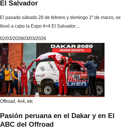
El Salvador
El pasado sábado 28 de febrero y domingo 1º de marzo, se
llevó a cabo la Expo 4×4 El Salvador…
02/03/2026
03/03/2026
M
i
k
e
Offroad, 4x4, etc
Pasión peruana en el Dakar y en El
ABC del Offroad