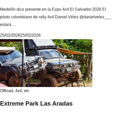
Medellín dice presente en la Expo 4x4 El Salvador 2026 El
piloto colombiano de rally 4x4 Daniel Vélez @danielvelez___
estará…
25/02/2026
25/02/2026
M
i
k
e
Offroad, 4x4, etc
Extreme Park Las Aradas