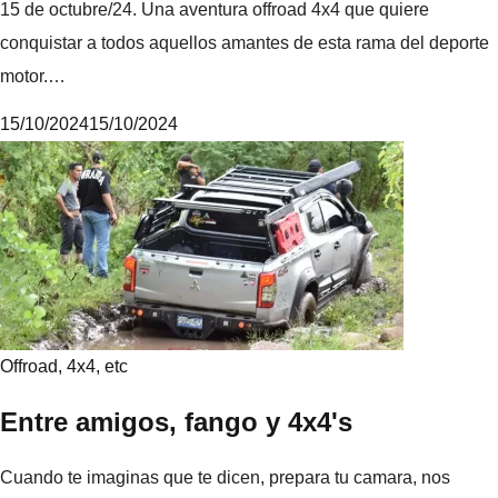
15 de octubre/24. Una aventura offroad 4x4 que quiere
conquistar a todos aquellos amantes de esta rama del deporte
motor.…
15/10/2024
15/10/2024
M
i
k
e
Offroad, 4x4, etc
Entre amigos, fango y 4x4's
Cuando te imaginas que te dicen, prepara tu camara, nos