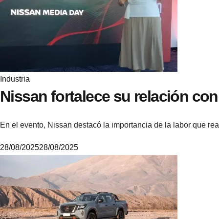
i
k
e
Industria
Nissan fortalece su relación con
En el evento, Nissan destacó la importancia de la labor que 
28/08/2025
28/08/2025
M
i
k
e