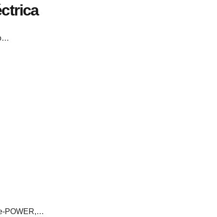
ctrica
ro…
san e-POWER,…