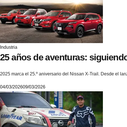
.
4
.
5
.
3
Industria
25 años de aventuras: siguiendo 
2025 marca el 25.º aniversario del Nissan X-Trail. Desde el l
04/03/2026
09/03/2026
M
i
k
e