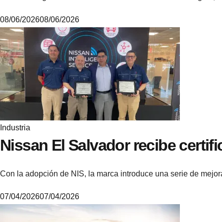
08/06/2026
08/06/2026
M
i
k
e
Industria
Nissan El Salvador recibe certif
Con la adopción de NIS, la marca introduce una serie de mejo
07/04/2026
07/04/2026
6