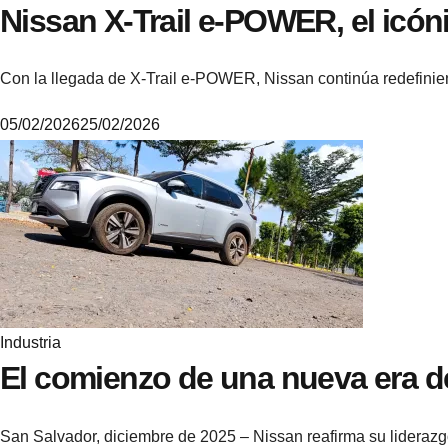
Nissan X-Trail e-POWER, el icó
Con la llegada de X-Trail e-POWER, Nissan continúa redefinien
05/02/2026
25/02/2026
M
i
k
e
Industria
El comienzo de una nueva era de
San Salvador, diciembre de 2025 – Nissan reafirma su lideraz