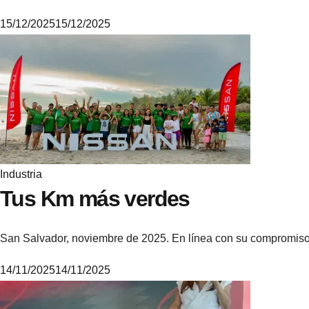
15/12/2025
15/12/2025
M
i
k
e
Industria
Tus Km más verdes
San Salvador, noviembre de 2025. En línea con su compromiso g
14/11/2025
14/11/2025
M