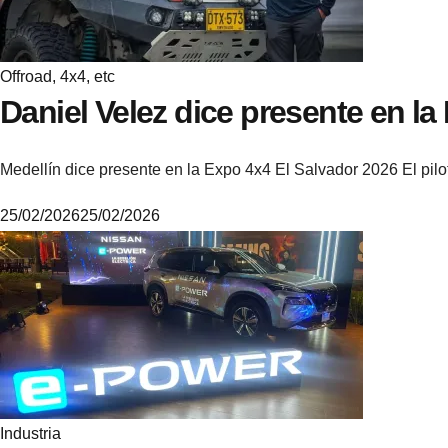
Offroad, 4x4, etc
Daniel Velez dice presente en la
Medellín dice presente en la Expo 4x4 El Salvador 2026 El pi
25/02/2026
25/02/2026
M
i
k
e
Industria