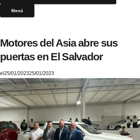
Menú
Motores del Asia abre sus
puertas en El Salvador
el
25/01/2023
25/01/2023
M
i
k
e