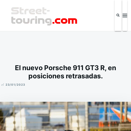
Saltar
Buscar:
al
contenido
Street-touring.com
Revista de la industria automotriz y eventos IPSC El Salvador
El nuevo Porsche 911 GT3 R, en
posiciones retrasadas.
el
23/01/2023
M
I
K
E