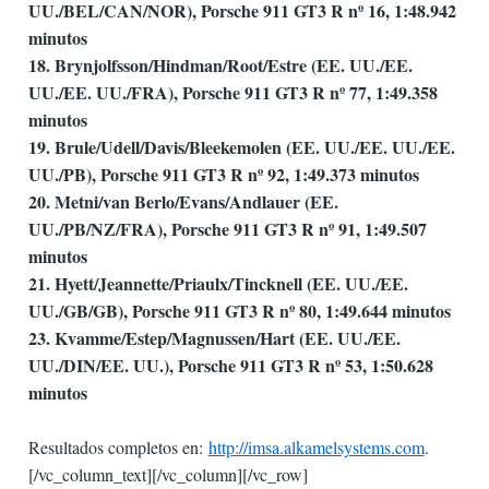
UU./BEL/CAN/NOR), Porsche 911 GT3 R nº 16, 1:48.942
minutos
18. Brynjolfsson/Hindman/Root/Estre (EE. UU./EE.
UU./EE. UU./FRA), Porsche 911 GT3 R nº 77, 1:49.358
minutos
19. Brule/Udell/Davis/Bleekemolen (EE. UU./EE. UU./EE.
UU./PB), Porsche 911 GT3 R nº 92, 1:49.373 minutos
20. Metni/van Berlo/Evans/Andlauer (EE.
UU./PB/NZ/FRA), Porsche 911 GT3 R nº 91, 1:49.507
minutos
21. Hyett/Jeannette/Priaulx/Tincknell (EE. UU./EE.
UU./GB/GB), Porsche 911 GT3 R nº 80, 1:49.644 minutos
23. Kvamme/Estep/Magnussen/Hart (EE. UU./EE.
UU./DIN/EE. UU.), Porsche 911 GT3 R nº 53, 1:50.628
minutos
Resultados completos en:
http://imsa.alkamelsystems.com
.
[/vc_column_text][/vc_column][/vc_row]