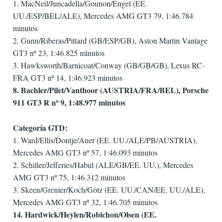
1. MacNeil/Juncadella/Gounon/Engel (EE.
UU./ESP/BEL/ALE), Mercedes AMG GT3 79, 1:46.784
minutos
2. Gunn/Riberas/Pittard (GB/ESP/GB), Aston Martin Vantage
GT3 nº 23, 1:46.825 minutos
3. Hawksworth/Barnicoat/Conway (GB/GB/GB), Lexus RC-
FRA GT3 nº 14, 1:46.923 minutos
8. Bachler/Pilet/Vanthoor (AUSTRIA/FRA/BEL), Porsche
911 GT3 R nº 9, 1:48.977 minutos
Categoría GTD:
1. Ward/Ellis/Dontje/Auer (EE. UU./ALE/PB/AUSTRIA),
Mercedes AMG GT3 nº 57, 1:46.093 minutos
2. Schiller/Jefferies/Habul (ALE/GB/EE. UU.), Mercedes
AMG GT3 nº 75, 1:46.312 minutos
3. Skeen/Grenier/Koch/Götz (EE. UU./CAN/EE. UU./ALE),
Mercedes AMG GT3 nº 32, 1:46.705 minutos
14. Hardwick/Heylen/Robichon/Olsen (EE.