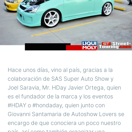
Hace unos días, vino al país, gracias a la
colaboración de SAS Super Auto Show y
Joel Saravia, Mr. HDay Javier Ortega, quien
es el fundador de la marca y los eventos
#HDAY o #hondaday, quien junto con
Giovanni Santamaria de Autoshow Lovers se
encargo de que conociera un poco nuestro
país, así como también organizar una