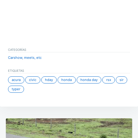
CATEGORÍAS
Carshow, meets, etc
ETIQUETAS
acura
civic
hday
honda
honda day
rsx
sir
typer
Navegación
de