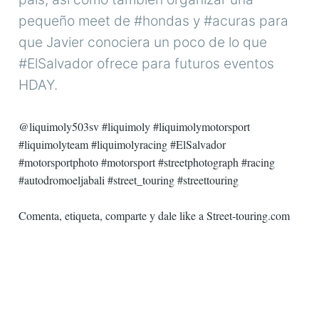
pequeño meet de #hondas y #acuras para
que Javier conociera un poco de lo que
#ElSalvador ofrece para futuros eventos
HDAY.
@liquimoly503sv #liquimoly #liquimolymotorsport
#liquimolyteam #liquimolyracing #ElSalvador
#motorsportphoto #motorsport #streetphotograph #racing
#autodromoeljabali #street_touring #streettouring
Comenta, etiqueta, comparte y dale like a Street-touring.com