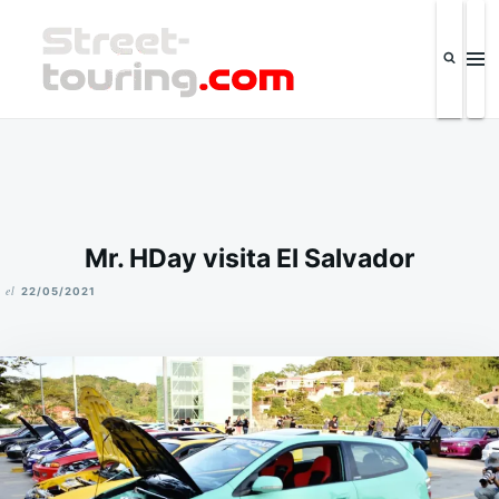
Saltar
Buscar:
al
contenido
Street-touring.com
Revista de la industria automotriz y eventos IPSC El Salvador
Mr. HDay visita El Salvador
el
22/05/2021
M
I
K
E