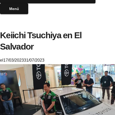
Menú
Keiichi Tsuchiya en El
Salvador
el
17/03/2023
31/07/2023
M
i
k
e