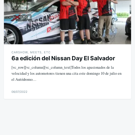
CARSHOW, MEETS, ETC
6a edición del Nissan Day El Salvador
[vc_row][vc_column][vc_column_text]Todos los apasionados de la
velocidad y los automotores tienen una cita este domingo 10 de julio en
el Autódromo…
06/07/2022
M
i
k
e