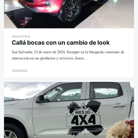
INDUSTRIA
Callá bocas con un cambio de look
San Salvador, 12 de enero de 2024. Siempre en la búsqueda constante de
innovación en sus productos y servicios, Isuzu…
12/01/2024
M
i
k
e