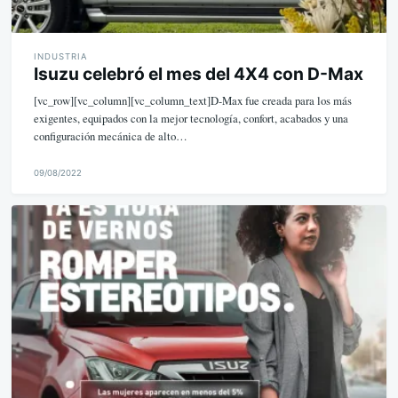
INDUSTRIA
Isuzu celebró el mes del 4X4 con D-Max
[vc_row][vc_column][vc_column_text]D-Max fue creada para los más
exigentes, equipados con la mejor tecnología, confort, acabados y una
configuración mecánica de alto…
09/08/2022
M
i
k
e