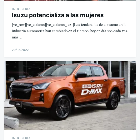
INDUSTRIA
Isuzu potencializa a las mujeres
[vc_row][vc_column][vc_column_text]Las tendencias de consumo en la
industria automotriz han cambiado en el tiempo, hoy en día son cada vez
más…
20/05/2022
M
i
k
e
INDUSTRIA