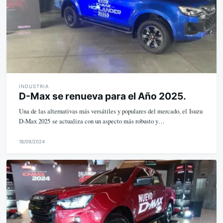
INDUSTRIA
D-Max se renueva para el Año 2025.
Una de las alternativas más versátiles y populares del mercado, el Isuzu
D-Max 2025 se actualiza con un aspecto más robusto y…
18/09/2024
M
i
k
e