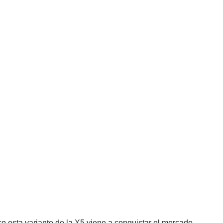
o esta variante de la X5 viene a conquistar el mercado