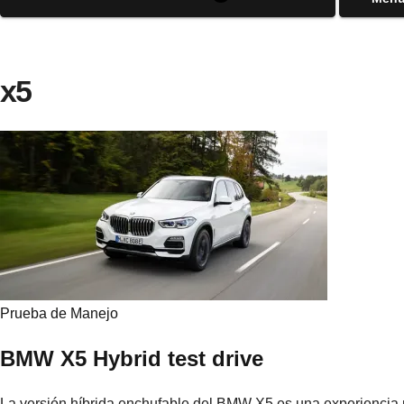
x5
Prueba de Manejo
BMW X5 Hybrid test drive
La versión híbrida enchufable del BMW X5 es una experiencia ú