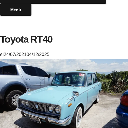
Menú
Toyota RT40
el
24/07/2021
04/12/2025
M
i
k
e