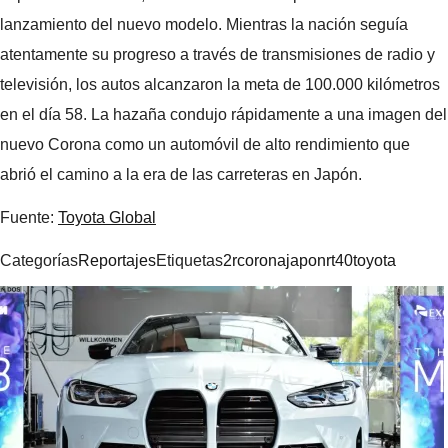
lanzamiento del nuevo modelo. Mientras la nación seguía
atentamente su progreso a través de transmisiones de radio y
televisión, los autos alcanzaron la meta de 100.000 kilómetros
en el día 58. La hazaña condujo rápidamente a una imagen del
nuevo Corona como un automóvil de alto rendimiento que
abrió el camino a la era de las carreteras en Japón.
Fuente:
Toyota Global
Categorías
Reportajes
Etiquetas
2r
corona
japon
rt40
toyota
Navegación
de
entradas