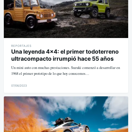
REPORTAJES
Una leyenda 4x4: el primer todoterreno
ultracompacto irrumpió hace 55 años
Un mini auto con muchas prestaciones. Suzuki comenzó a desarrollar en
1968 el primer prototipo de lo que hoy conocemos…
07/06/2023
M
i
k
e