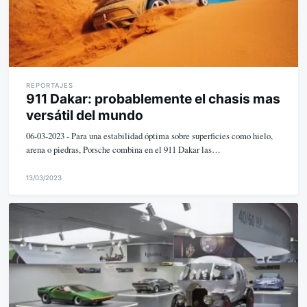
REPORTAJES
911 Dakar: probablemente el chasis mas
versátil del mundo
06-03-2023 - Para una estabilidad óptima sobre superficies como hielo,
arena o piedras, Porsche combina en el 911 Dakar las…
13/03/2023
M
i
k
e