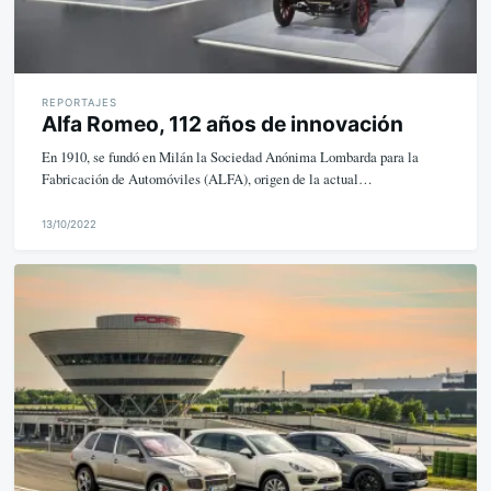
REPORTAJES
Alfa Romeo, 112 años de innovación
En 1910, se fundó en Milán la Sociedad Anónima Lombarda para la
Fabricación de Automóviles (ALFA), origen de la actual…
13/10/2022
M
i
k
e