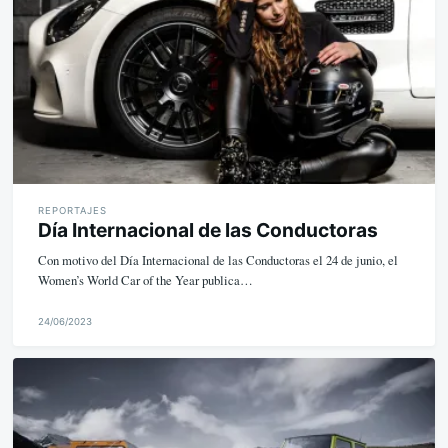
e
REPORTAJES
Día Internacional de las Conductoras
Con motivo del Día Internacional de las Conductoras el 24 de junio, el
Women’s World Car of the Year publica…
24/06/2023
M
i
k
e