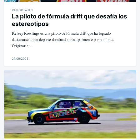
REPORTAJES
La piloto de fórmula drift que desafía los
estereotipos
Kelsey Rowlings es una piloto de fórmula drift que ha logrado
destacarse en un deporte dominado principalmente por hombres.
Originaria…
27/09/2023
M
i
k
e