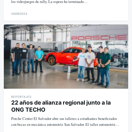
los videojuegos de rally. La espera ha terminado…
04/09/2023
M
i
k
e
REPORTAJES
22 años de alianza regional junto a la
ONG TECHO
Porche Center El Salvador abre sus talleres a estudiantes beneficiados
con becas en mecánica automotriz San Salvador. El taller automotriz…