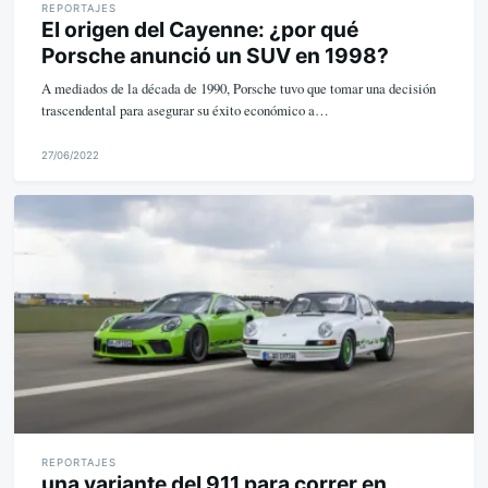
REPORTAJES
El origen del Cayenne: ¿por qué
Porsche anunció un SUV en 1998?
A mediados de la década de 1990, Porsche tuvo que tomar una decisión
trascendental para asegurar su éxito económico a…
27/06/2022
M
i
k
e
REPORTAJES
una variante del 911 para correr en