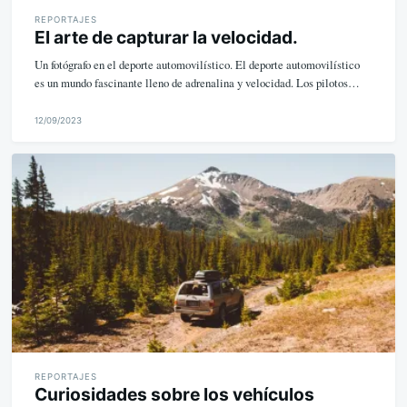
REPORTAJES
El arte de capturar la velocidad.
Un fotógrafo en el deporte automovilístico. El deporte automovilístico
es un mundo fascinante lleno de adrenalina y velocidad. Los pilotos…
12/09/2023
M
i
k
e
REPORTAJES
Curiosidades sobre los vehículos