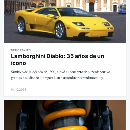
REPORTAJES
Lamborghini Diablo: 35 años de un
icono
Símbolo de la década de 1990, elevó el concepto de superdeportivo
gracias a su diseño atemporal, su extraordinario rendimiento y…
04/10/2025
M
i
k
e