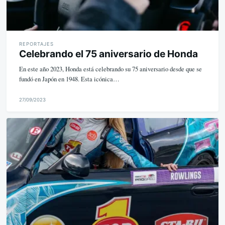
REPORTAJES
Celebrando el 75 aniversario de Honda
En este año 2023, Honda está celebrando su 75 aniversario desde que se
fundó en Japón en 1948. Esta icónica…
27/09/2023
M
i
k
e