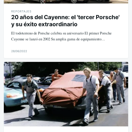
REPORTAJES
20 años del Cayenne: el 'tercer Porsche'
y su éxito extraordinario
El todoterreno de Porsche celebra su aniversario El primer Porsche
Cayenne se lanzó en 2002 Su amplia gama de equipamiento…
28/06/2022
M
i
k
e