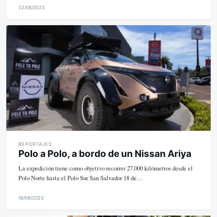
22/08/2023
M
i
k
e
REPORTAJES
Polo a Polo, a bordo de un Nissan Ariya
La expedición tiene como objetivo recorrer 27.000 kilómetros desde el
Polo Norte hasta el Polo Sur San Salvador 18 de…
18/08/2023
M