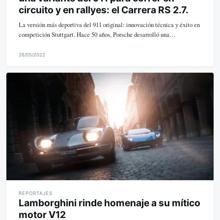
circuito y en rallyes: el Carrera RS 2.7.
La versión más deportiva del 911 original: innovación técnica y éxito en
competición Stuttgart. Hace 50 años, Porsche desarrolló una…
26/05/2022
M
i
k
e
REPORTAJES
Lamborghini rinde homenaje a su mítico
motor V12