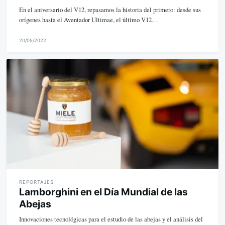
En el aniversario del V12, repasamos la historia del primero: desde sus
orígenes hasta el Aventador Ultimae, el último V12…
20/05/2022
M
i
k
e
REPORTAJES
Lamborghini en el Día Mundial de las
Abejas
Innovaciones tecnológicas para el estudio de las abejas y el análisis del