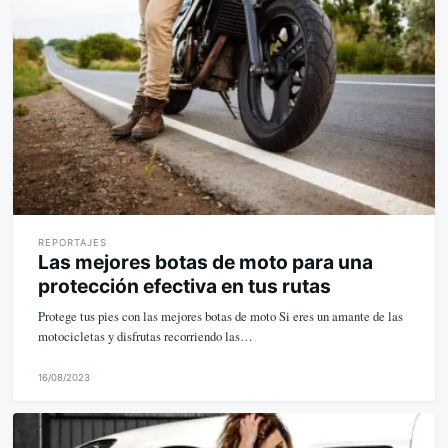
i
k
e
REPORTAJES
Las mejores botas de moto para una
protección efectiva en tus rutas
Protege tus pies con las mejores botas de moto Si eres un amante de las
motocicletas y disfrutas recorriendo las…
16/08/2023
M
i
k