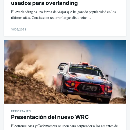
usados para overlanding
El overlanding es una forma de viajar que ha ganado popularidad en los
últimos años. Consiste en recorrer largas distancias…
10/09/2023
M
i
k
e
REPORTAJES
Presentación del nuevo WRC
Electronic Arts y Codemasters se unen para sorprender a los amantes de