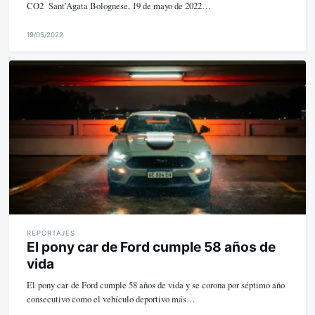
CO2 Sant'Agata Bolognese, 19 de mayo de 2022…
19/05/2022
M
i
k
e
REPORTAJES
El pony car de Ford cumple 58 años de
vida
El pony car de Ford cumple 58 años de vida y se corona por séptimo año
consecutivo como el vehículo deportivo más…