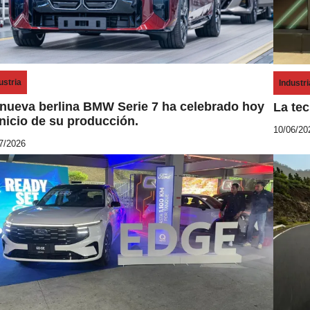
P
ustria
Industri
o
 nueva berlina BMW Serie 7 ha celebrado hoy
La te
inicio de su producción.
s
10/06/20
b
t
7/2026
y
e
M
d
i
i
k
n
e