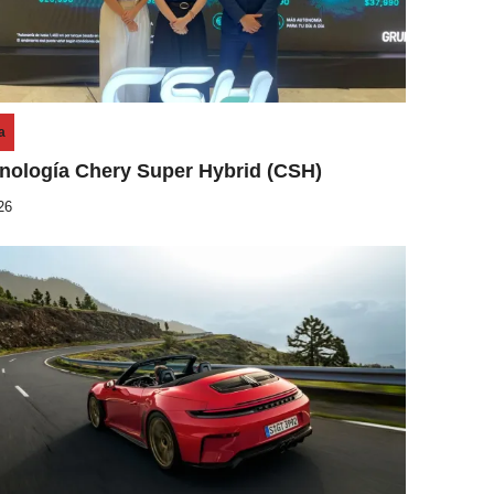
a
cnología Chery Super Hybrid (CSH)
26