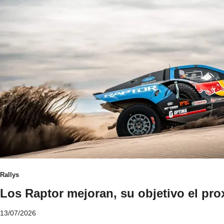
P
Rallys
o
Los Raptor mejoran, su objetivo el pr
s
b
13/07/2026
t