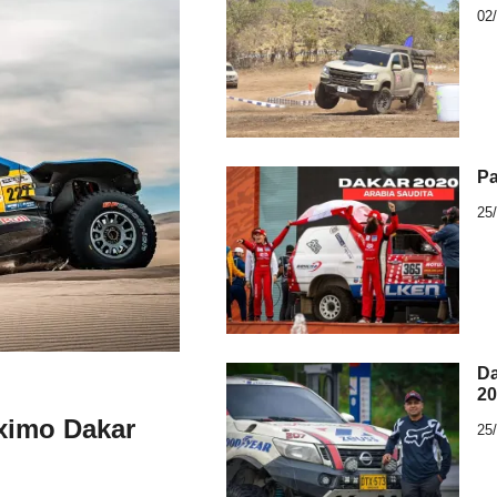
02
Pa
25
Da
20
oximo Dakar
25