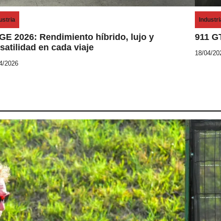
P
ustria
Industri
o
GE 2026: Rendimiento híbrido, lujo y
911 G
satilidad en cada viaje
s
18/04/20
b
t
4/2026
y
e
6
d
.
i
4
n
.
5
.
3