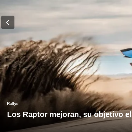
Posted
Rallys
in
Los Raptor mejoran, su objetivo e
b