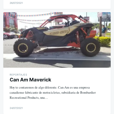
26/07/2021
M
i
k
e
REPORTAJES
Can Am Maverick
Hoy te contaremos de algo diferente. Can-Am es una empresa
canadiense fabricante de motocicletas, subsidiaria de Bombardier
Recreational Products, una…
24/07/2021