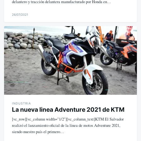
delantero y tracción delantera manufacturado por Honda en…
26/07/2021
M
i
k
e
INDUSTRIA
La nueva linea Adventure 2021 de KTM
[vc_row][vc_column width="1/2"][vc_column_text]KTM El Salvador
realizó el lanzamiento oficial de la línea de motos Adventure 2021,
siendo nuestro país el primero…