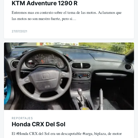
KTM Adventure 1290 R
Entremos mas en contexto sobre el tema de las motos. Aclaramos que
las motos no son nuestro fuerte, pero si…
27/07/2021
M
i
k
e
REPORTAJES
Honda CRX Del Sol
El #Honda CRX del Sol era un descapotable #targa, biplaza, de motor