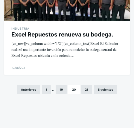
INDUSTRIA
Excel Repuestos renueva su bodega.
[vc_row][vc_column width="1/2"][vc_column_text]Excel El Salvador
realizó una importante inversión para remodelar la bodega central de
Excel Repuestos ubicada en la colonia…
10/06/2021
M
i
k
Anteriores
1
…
19
20
21
Siguientes
Paginación
e
de
entradas