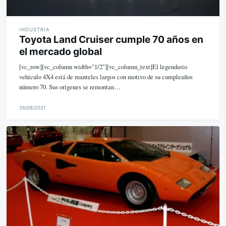
INDUSTRIA
Toyota Land Cruiser cumple 70 años en
el mercado global
[vc_row][vc_column width="1/2"][vc_column_text]El legendario
vehículo 4X4 está de manteles largos con motivo de su cumpleaños
número 70. Sus orígenes se remontan…
26/08/2021
M
i
k
e