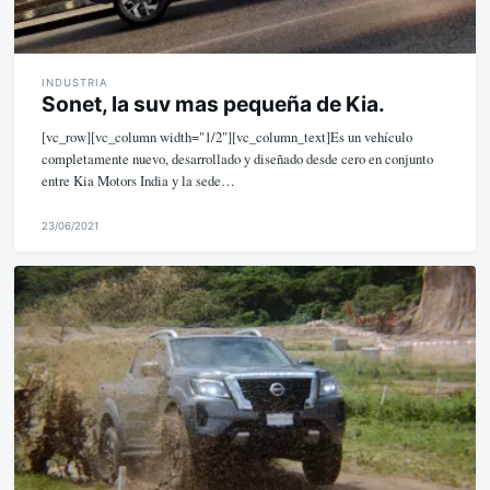
INDUSTRIA
Sonet, la suv mas pequeña de Kia.
[vc_row][vc_column width="1/2"][vc_column_text]Es un vehículo
completamente nuevo, desarrollado y diseñado desde cero en conjunto
entre Kia Motors India y la sede…
23/06/2021
M
i
k
e