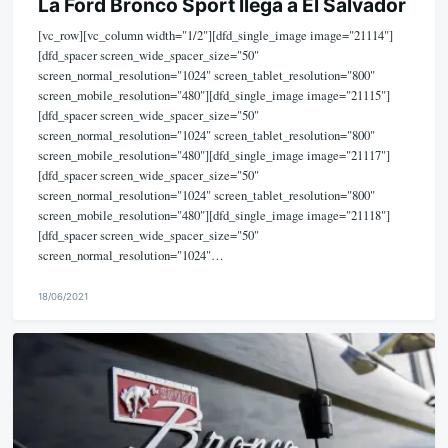
La Ford Bronco Sport llega a El Salvador
[vc_row][vc_column width="1/2"][dfd_single_image image="21114"]
[dfd_spacer screen_wide_spacer_size="50"
screen_normal_resolution="1024" screen_tablet_resolution="800"
screen_mobile_resolution="480"][dfd_single_image image="21115"]
[dfd_spacer screen_wide_spacer_size="50"
screen_normal_resolution="1024" screen_tablet_resolution="800"
screen_mobile_resolution="480"][dfd_single_image image="21117"]
[dfd_spacer screen_wide_spacer_size="50"
screen_normal_resolution="1024" screen_tablet_resolution="800"
screen_mobile_resolution="480"][dfd_single_image image="21118"]
[dfd_spacer screen_wide_spacer_size="50"
screen_normal_resolution="1024"…
18/06/2021
M
i
k
e