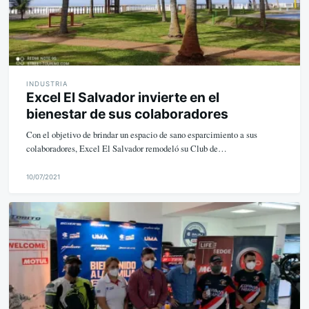
INDUSTRIA
Excel El Salvador invierte en el
bienestar de sus colaboradores
Con el objetivo de brindar un espacio de sano esparcimiento a sus
colaboradores, Excel El Salvador remodeló su Club de…
10/07/2021
M
i
k
e