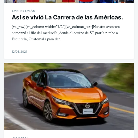
ACELERACIÓN
Así se vivió La Carrera de las Américas.
[vc_row][vc_column width="1/2"][vc_column_text]Nuestra aventura
comenzó al filo del mediodía, donde el equipo de ST partía rumbo a
Escuintla, Guatemala para dar…
12/08/2021
M
i
k
e