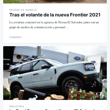
PRUEBA DE MANEJO
Tras el volante de la nueva Frontier 2021
La aventura comenzó en la agencia de Nissan El Salvador, junto con un
grupo de medios de comunicación y personal…
21/06/2021
M
i
k
e
INDUSTRIA