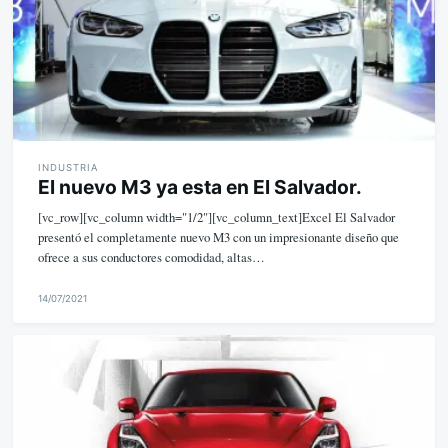
INDUSTRIA
El nuevo M3 ya esta en El Salvador.
[vc_row][vc_column width="1/2"][vc_column_text]Excel El Salvador
presentó el completamente nuevo M3 con un impresionante diseño que
ofrece a sus conductores comodidad, altas…
14/07/2021
M
i
k
e