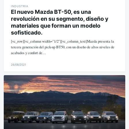
INDUSTRIA
El nuevo Mazda BT-50, es una
revolución en su segmento, diseño y
materiales que forman un modelo
sofisticado.
[vc_row][vc_column width="1/2"][vc_column_text]Mazda presenta la
tercera generación del pick-up BT50, con un diseño de altos niveles de
acabados y confort de…
26/08/2021
M
i
k
e