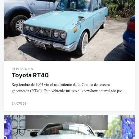
k
e
REPORTAJES
Toyota RT40
Septiembre de 1964 vio el nacimiento de la Corona de tercera
generación (RT40). Este vehículo utilizó el know-how acumulado por…
24/07/2021
M
i
k
e