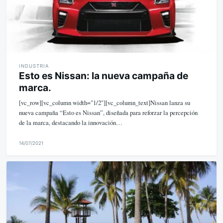
INDUSTRIA
Esto es Nissan: la nueva campaña de
marca.
[vc_row][vc_column width="1/2"][vc_column_text]Nissan lanza su
nueva campaña “Esto es Nissan”, diseñada para reforzar la percepción
de la marca, destacando la innovación…
14/07/2021
M
i
k
e