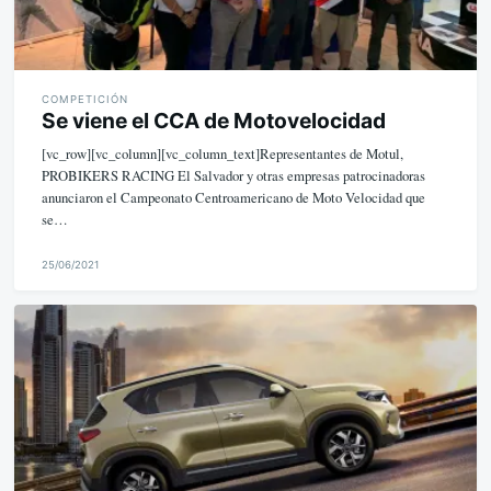
COMPETICIÓN
Se viene el CCA de Motovelocidad
[vc_row][vc_column][vc_column_text]Representantes de Motul,
PROBIKERS RACING El Salvador y otras empresas patrocinadoras
anunciaron el Campeonato Centroamericano de Moto Velocidad que
se…
25/06/2021
M
i
k
e