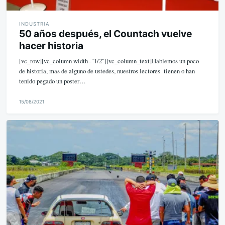
INDUSTRIA
50 años después, el Countach vuelve
hacer historia
[vc_row][vc_column width="1/2"][vc_column_text]Hablemos un poco
de historia, mas de alguno de ustedes, nuestros lectores tienen o han
tenido pegado un poster…
15/08/2021
M
i
k
e