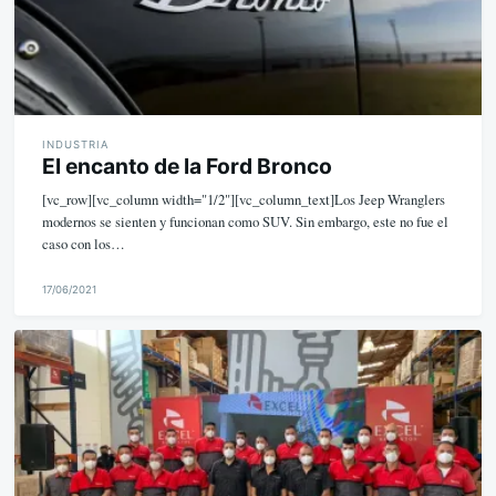
INDUSTRIA
El encanto de la Ford Bronco
[vc_row][vc_column width="1/2"][vc_column_text]Los Jeep Wranglers
modernos se sienten y funcionan como SUV. Sin embargo, este no fue el
caso con los…
17/06/2021
M
i
k
e