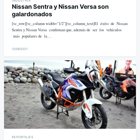
INDUSTRIA
Nissan Sentra y Nissan Versa son
galardonados
[vc_row][vc_column width="1/2"][vc_column_text]El éxito de Nissan
Sentra y Nissan Versa confirman que, además de ser los vehículos
más populares de la…
12/08/2021
M
i
k
e
REPORTAJES