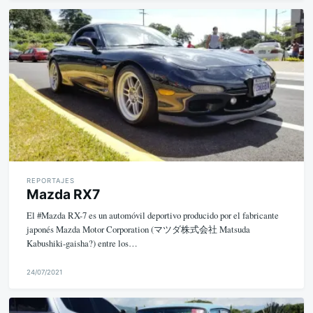
M
i
k
e
REPORTAJES
Mazda RX7
El #Mazda RX-7 es un automóvil deportivo producido por el fabricante
japonés Mazda Motor Corporation (マツダ株式会社 Matsuda
Kabushiki-gaisha?) entre los…
24/07/2021
M
i