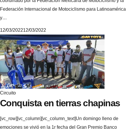
coordinado por la Federación Mexicana de Motociclismo y la
Federación Internacional de Motociclismo para Latinoamérica
y…
12/03/2022
12/03/2022
M
i
k
e
Circuito
Conquista en tierras chapinas
[vc_row][vc_column][vc_column_text]Un domingo lleno de
emociones se vivió en la 1r fecha del Gran Premio Banco