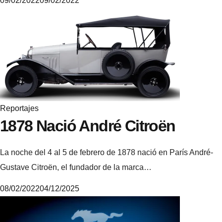
09/02/2022
09/02/2022
M
i
k
e
Reportajes
1878 Nació André Citroën
La noche del 4 al 5 de febrero de 1878 nació en París André-
Gustave Citroën, el fundador de la marca…
08/02/2022
04/12/2025
M
i