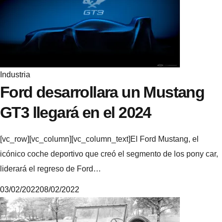
k
e
Industria
Ford desarrollara un Mustang
GT3 llegará en el 2024
[vc_row][vc_column][vc_column_text]El Ford Mustang, el
icónico coche deportivo que creó el segmento de los pony car,
liderará el regreso de Ford…
03/02/2022
08/02/2022
M
i