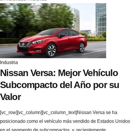
M
i
k
e
Industria
Nissan Versa: Mejor Vehículo
Subcompacto del Año por su
Valor
[vc_row][vc_column][vc_column_text]Nissan Versa se ha
posicionado como el vehículo más vendido de Estados Unidos
en el segmento de subcompactos, y, recientemente…