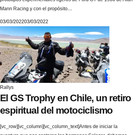
Mann Racing y con el propósito…
03/03/2022
03/03/2022
M
i
k
e
Rallys
El GS Trophy en Chile, un retiro
espiritual del motociclismo
[vc_row][vc_column][vc_column_text]Antes de iniciar la