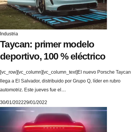
e
Industria
Taycan: primer modelo
deportivo, 100 % eléctrico
[vc_row][vc_column][vc_column_text]El nuevo Porsche Taycan
llega a El Salvador, distribuido por Grupo Q, líder en rubro
automotriz. Este jueves fue el…
30/01/2022
29/01/2022
M
i
k