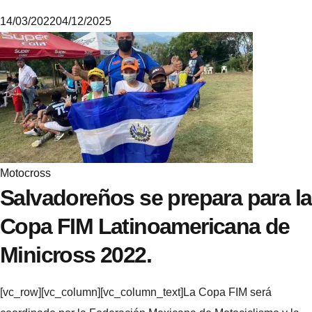
14/03/2022
04/12/2025
M
i
k
e
Motocross
Salvadoreños se prepara para la
Copa FIM Latinoamericana de
Minicross 2022.
[vc_row][vc_column][vc_column_text]La Copa FIM será