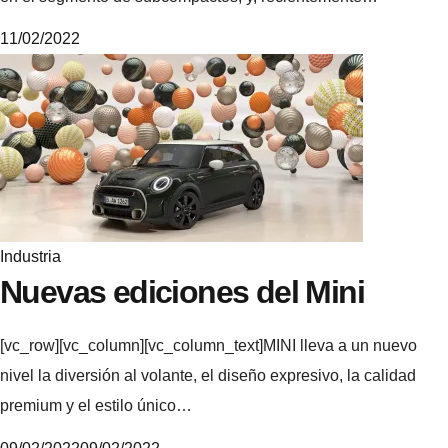
11/02/2022
M
i
k
e
Industria
Nuevas ediciones del Mini
[vc_row][vc_column][vc_column_text]MINI lleva a un nuevo
nivel la diversión al volante, el diseño expresivo, la calidad
premium y el estilo único…