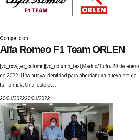
e
Competición
Alfa Romeo F1 Team ORLEN
[vc_row][vc_column][vc_column_text]Madrid/Turín, 20 de enero
de 2022. Una nueva identidad para abordar una nueva era de
la Fórmula Uno: esto es…
20/01/2022
20/01/2022
M
i
k
e