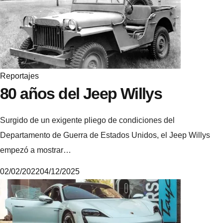
k
e
Reportajes
80 años del Jeep Willys
Surgido de un exigente pliego de condiciones del
Departamento de Guerra de Estados Unidos, el Jeep Willys
empezó a mostrar…
02/02/2022
04/12/2025
M
i
k