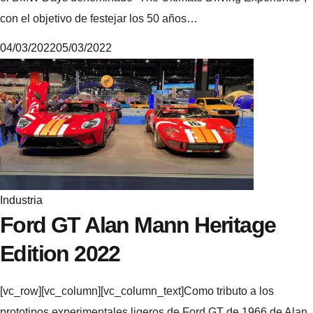
con el objetivo de festejar los 50 años…
04/03/2022
05/03/2022
M
i
k
e
Industria
Ford GT Alan Mann Heritage
Edition 2022
[vc_row][vc_column][vc_column_text]Como tributo a los
prototipos experimentales ligeros de Ford GT de 1966 de Alan