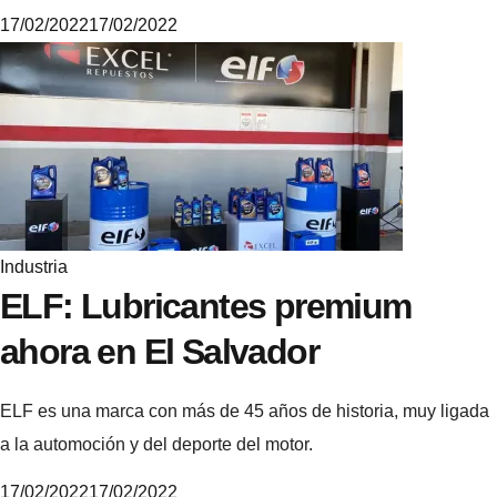
17/02/2022
17/02/2022
M
i
k
e
Industria
ELF: Lubricantes premium
ahora en El Salvador
ELF es una marca con más de 45 años de historia, muy ligada
a la automoción y del deporte del motor.
17/02/2022
17/02/2022