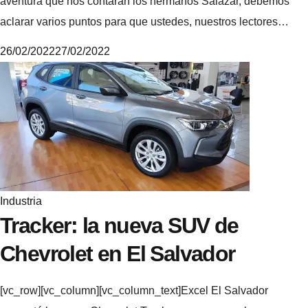
aventura que nos contaran los hermanos Salazar, debemos
aclarar varios puntos para que ustedes, nuestros lectores…
26/02/2022
27/02/2022
M
i
k
e
Industria
Tracker: la nueva SUV de
Chevrolet en El Salvador
[vc_row][vc_column][vc_column_text]Excel El Salvador