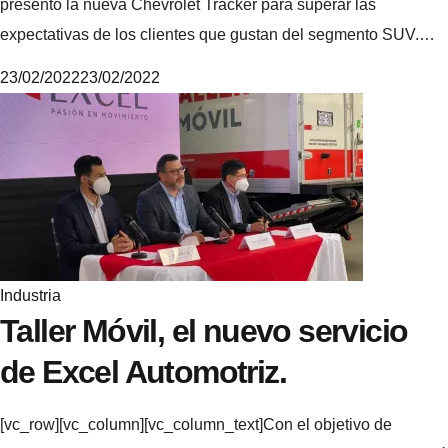
presentó la nueva Chevrolet Tracker para superar las
expectativas de los clientes que gustan del segmento SUV.…
23/02/2022
23/02/2022
M
i
k
e
Industria
Taller Móvil, el nuevo servicio
de Excel Automotriz.
[vc_row][vc_column][vc_column_text]Con el objetivo de