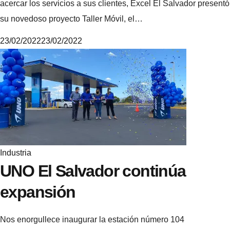
acercar los servicios a sus clientes, Excel El Salvador presentó
su novedoso proyecto Taller Móvil, el…
23/02/2022
23/02/2022
M
i
k
e
Industria
UNO El Salvador continúa
expansión
Nos enorgullece inaugurar la estación número 104