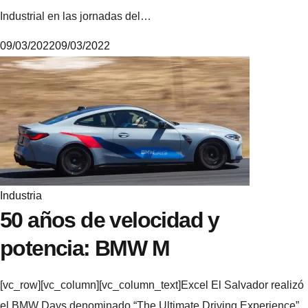
Industrial en las jornadas del…
09/03/2022
09/03/2022
M
i
k
e
Industria
50 años de velocidad y
potencia: BMW M
[vc_row][vc_column][vc_column_text]Excel El Salvador realizó
el BMW Days denominado “The Ultimate Driving Experience”,