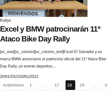
Rallys
Excel y BMW patrocinarán 11º
Ataco Bike Day Rally
[vc_row][vc_column][vc_column_text]Excel El Salvador y su
marca BMW anunciaron el patrocinio oficial del 11º Ataco Bike
Day Rally, un evento deportivo…
20/01/2022
20/01/2022
Paginación
M
Anteriores
1
…
17
18
19
…
2
i
de
k
entradas
e